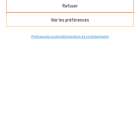
Refuser
Voir les préférences
Politique de cookies
Déclaration de confidentialité
À PROPOS
Qui sommes-nous
Équipe
Conseil d’administration
Rapports annuels
Partenaires financiers